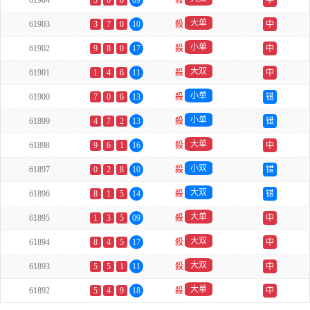
61904
3
0
6
09
殺
中
大单
61903
3
7
0
10
殺
中
小单
61902
9
8
0
17
殺
中
大双
61901
1
4
6
11
殺
中
小单
61900
7
0
6
13
殺
错
小单
61899
4
7
2
13
殺
错
大单
61898
9
6
1
16
殺
中
小双
61897
0
2
8
10
殺
错
大双
61896
8
1
5
14
殺
错
大单
61895
1
3
5
09
殺
中
大双
61894
8
4
5
17
殺
中
大双
61893
5
5
1
11
殺
中
大单
61892
5
4
9
18
殺
中