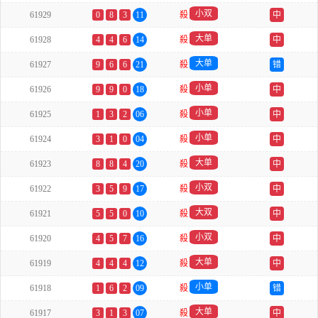
小双
61929
0
8
3
11
殺
中
大单
61928
4
4
6
14
殺
中
大单
61927
9
6
6
21
殺
错
小单
61926
9
9
0
18
殺
中
小单
61925
1
3
2
06
殺
中
小单
61924
3
1
0
04
殺
中
大单
61923
8
8
4
20
殺
中
小双
61922
3
5
9
17
殺
中
大双
61921
5
5
0
10
殺
中
小双
61920
4
5
7
16
殺
中
大单
61919
4
4
4
12
殺
中
小单
61918
1
6
2
09
殺
错
大单
61917
3
1
3
07
殺
中