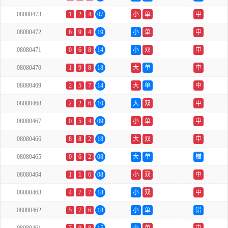
08080473
1
2
4
07
小
单
中
08080472
6
9
4
19
小
单
中
08080471
0
6
8
14
小
双
中
08080470
1
9
8
18
大
单
中
08080469
2
5
7
14
大
单
中
08080468
2
2
6
10
大
双
中
08080467
0
5
4
09
小
单
中
08080466
8
8
2
18
大
双
中
08080465
0
6
2
08
大
单
错
08080464
1
1
6
08
小
双
中
08080463
4
7
7
18
小
双
中
08080462
5
7
6
18
小
单
错