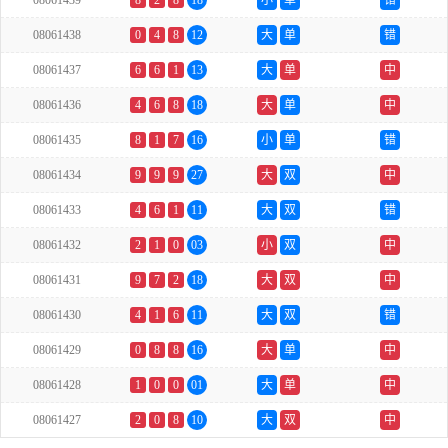
08061439
8
2
8
18
小
单
错
08061438
0
4
8
12
大
单
错
08061437
6
6
1
13
大
单
中
08061436
4
6
8
18
大
单
中
08061435
8
1
7
16
小
单
错
08061434
9
9
9
27
大
双
中
08061433
4
6
1
11
大
双
错
08061432
2
1
0
03
小
双
中
08061431
9
7
2
18
大
双
中
08061430
4
1
6
11
大
双
错
08061429
0
8
8
16
大
单
中
08061428
1
0
0
01
大
单
中
08061427
2
0
8
10
大
双
中