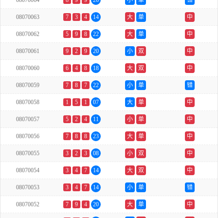
08070064
8
9
9
26
小
单
错
08070063
7
3
4
14
大
单
中
08070062
5
9
8
22
大
单
中
08070061
9
2
9
20
小
双
中
08070060
6
4
8
18
大
双
中
08070059
7
8
7
22
小
单
错
08070058
1
5
1
07
大
单
中
08070057
5
2
4
11
小
单
中
08070056
7
8
8
23
大
单
中
08070055
3
2
3
08
小
双
中
08070054
3
4
7
14
大
双
中
08070053
3
4
7
14
小
单
错
08070052
7
9
4
20
大
单
中