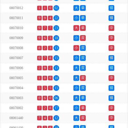
08070012
1
1
0
02
大
单
错
08070011
9
9
4
22
小
单
错
08070010
9
7
7
23
大
单
中
08070009
9
6
3
18
小
双
中
08070008
8
2
3
13
小
双
中
08070007
0
7
8
15
小
双
错
08070006
2
9
2
13
大
双
错
08070005
1
0
9
10
大
双
中
08070004
5
5
5
15
小
双
错
08070003
0
6
0
06
大
单
错
08070002
7
2
8
17
小
单
中
08061440
7
4
1
12
大
双
中