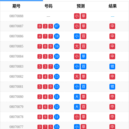
期号
号码
预测
结果
08070088
---
小
单
---
08070087
0
2
5
07
小
单
中
08070086
4
7
7
18
小
双
中
08070085
7
0
9
16
大
双
中
08070084
2
3
5
10
小
单
中
08070083
5
3
7
15
小
双
错
08070082
6
4
5
15
大
单
中
08070081
5
1
9
15
小
双
错
08070080
2
4
5
11
大
单
中
08070079
4
6
2
12
大
双
中
08070078
0
9
2
11
小
单
中
08070077
3
7
5
15
小
单
中