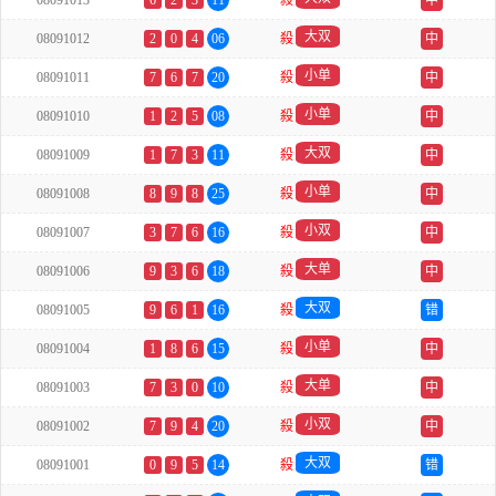
08091013
6
2
3
11
殺
中
大双
08091012
2
0
4
06
殺
中
小单
08091011
7
6
7
20
殺
中
小单
08091010
1
2
5
08
殺
中
大双
08091009
1
7
3
11
殺
中
小单
08091008
8
9
8
25
殺
中
小双
08091007
3
7
6
16
殺
中
大单
08091006
9
3
6
18
殺
中
大双
08091005
9
6
1
16
殺
错
小单
08091004
1
8
6
15
殺
中
大单
08091003
7
3
0
10
殺
中
小双
08091002
7
9
4
20
殺
中
大双
08091001
0
9
5
14
殺
错