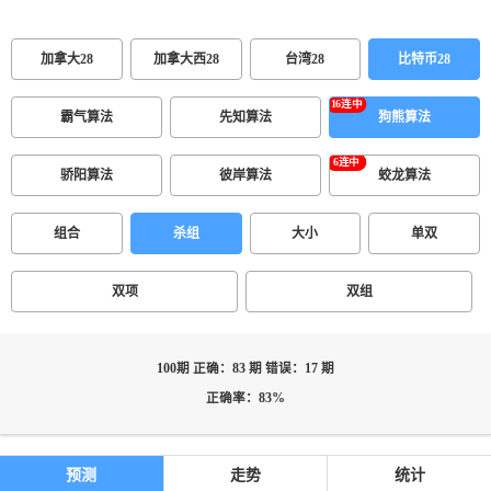
加拿大28
加拿大西28
台湾28
比特币28
霸气算法
先知算法
狗熊算法
骄阳算法
彼岸算法
蛟龙算法
组合
杀组
大小
单双
双项
双组
100期 正确：83 期 错误：17 期
正确率：83%
预测
走势
统计