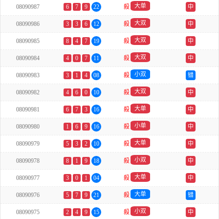
大单
08090987
6
7
9
22
殺
中
大双
08090986
3
3
6
12
殺
中
大双
08090985
8
4
7
19
殺
中
大双
08090984
4
0
7
11
殺
中
小双
08090983
3
1
4
08
殺
错
大双
08090982
4
6
0
10
殺
中
大单
08090981
6
7
3
16
殺
中
小单
08090980
1
6
9
16
殺
中
大单
08090979
5
3
2
10
殺
中
小双
08090978
8
1
9
18
殺
中
大单
08090977
3
0
1
04
殺
中
大单
08090976
5
7
9
21
殺
错
小双
08090975
2
4
9
15
殺
中