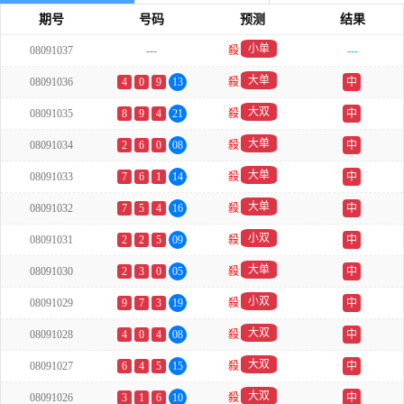
期号
号码
预测
结果
小单
08091037
---
殺
---
大单
08091036
4
0
9
13
殺
中
大双
08091035
8
9
4
21
殺
中
大单
08091034
2
6
0
08
殺
中
大单
08091033
7
6
1
14
殺
中
大单
08091032
7
5
4
16
殺
中
小双
08091031
2
2
5
09
殺
中
大单
08091030
2
3
0
05
殺
中
小双
08091029
9
7
3
19
殺
中
大双
08091028
4
0
4
08
殺
中
大双
08091027
6
4
5
15
殺
中
大双
08091026
3
1
6
10
殺
中