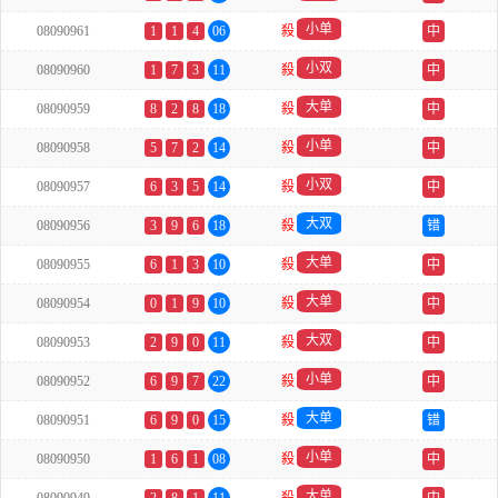
小单
08090961
1
1
4
06
殺
中
小双
08090960
1
7
3
11
殺
中
大单
08090959
8
2
8
18
殺
中
小单
08090958
5
7
2
14
殺
中
小双
08090957
6
3
5
14
殺
中
大双
08090956
3
9
6
18
殺
错
大单
08090955
6
1
3
10
殺
中
大单
08090954
0
1
9
10
殺
中
大双
08090953
2
9
0
11
殺
中
小单
08090952
6
9
7
22
殺
中
大单
08090951
6
9
0
15
殺
错
小单
08090950
1
6
1
08
殺
中
大单