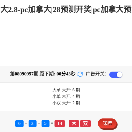
第
08090957
期 距下期:
00
分
43
秒
广告开关：
大单
未开:
6
期
小单
未开:
4
期
小双
未开:
2
期
6
+
3
+
5
=
14
-
大
双
咪牌