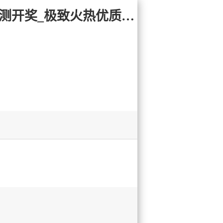
易记网址:28yc.com 加拿大2.8-pc加拿大|28预测开奖|pc加拿大预测开奖_极致火热优质的免费预测