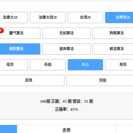
加拿大28
加拿大西28
台湾28
比特币28
霸气算法
先知算法
狗熊算法
骄阳算法
彼岸算法
蛟龙算法
组合
杀组
大小
单双
双项
双组
100期 正确：45 期 错误：55 期
正确率：45%
走势