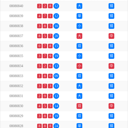
08080840
2
2
8
12
大
错
08080839
4
7
1
12
单
错
08080838
3
8
5
16
小
错
08080837
8
5
7
20
大
中
08080836
0
7
8
15
双
错
08080835
3
7
9
19
小
错
08080834
5
2
6
13
小
中
08080833
1
8
0
09
双
错
08080832
3
7
3
13
大
错
08080831
2
9
2
13
大
错
08080830
4
5
5
14
双
中
08080829
3
8
8
19
双
错
08080828
8
8
8
24
单
错