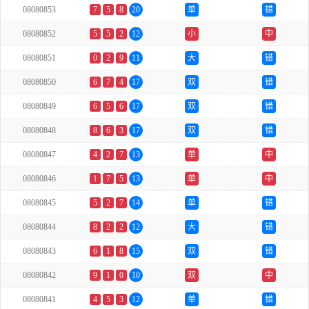
08080853
7
5
8
20
单
错
08080852
5
5
2
12
小
中
08080851
0
2
9
11
大
错
08080850
6
7
4
17
双
错
08080849
6
5
6
17
双
错
08080848
8
6
3
17
双
错
08080847
4
2
7
13
单
中
08080846
1
7
5
13
单
中
08080845
5
2
7
14
单
错
08080844
8
2
2
12
大
错
08080843
6
1
8
15
双
错
08080842
9
1
0
10
双
中
08080841
4
5
3
12
单
错