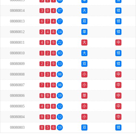
08080815
3
2
1
06
单
错
08080814
3
0
4
07
大
错
08080813
6
7
4
17
双
错
08080812
2
4
8
14
单
错
08080811
4
9
9
22
大
中
08080810
1
2
0
03
大
错
08080809
2
2
9
13
双
错
08080808
1
3
4
08
小
中
08080807
7
1
0
08
小
中
08080806
6
9
4
19
单
中
08080805
4
0
8
12
小
中
08080804
9
3
0
12
小
中
08080803
8
5
6
19
双
错