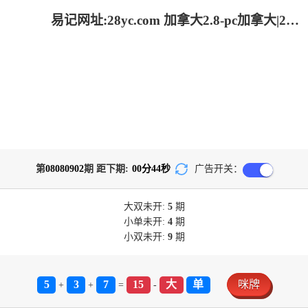
易记网址:28yc.com 加拿大2.8-pc加拿大|28预测开奖|pc加拿大预测开奖_极致火热优质的免费预测
第
08080902
期 距下期:
00
分
44
秒
广告开关：
大双
未开:
5
期
小单
未开:
4
期
小双
未开:
9
期
5
3
7
15
大
单
咪牌
+
+
=
-