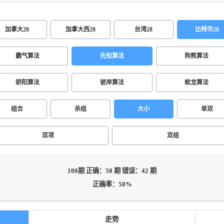
加拿大28
加拿大西28
台湾28
比特币28
霸气算法
先知算法
狗熊算法
骄阳算法
彼岸算法
蛟龙算法
组合
杀组
大小
单双
双项
双组
100期 正确：58 期 错误：42 期
正确率：58%
走势