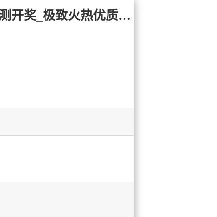
易记网址:28yc.com 加拿大2.8-pc加拿大|28预测开奖|pc加拿大预测开奖_极致火热优质的免费预测