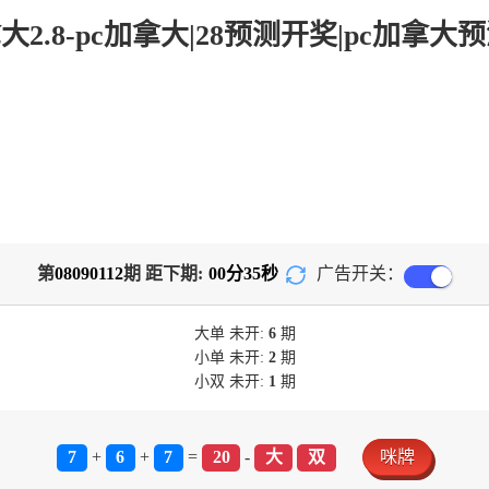
第
08090112
期 距下期:
00
分
35
秒
广告开关：
大单
未开:
6
期
小单
未开:
2
期
小双
未开:
1
期
7
+
6
+
7
=
20
-
大
双
咪牌