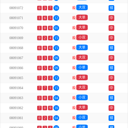
大双
08091072
6
3
7
16
殺
错
大单
08091071
1
6
5
12
殺
中
大单
08091070
1
0
0
01
殺
中
小双
08091069
9
2
4
15
殺
中
大单
08091068
6
9
0
15
殺
错
大双
08091067
5
3
1
09
殺
中
小单
08091066
0
5
4
09
殺
错
大单
08091065
7
2
3
12
殺
中
大双
08091064
7
7
1
15
殺
中
小双
08091063
3
0
1
04
殺
错
大单
08091062
7
0
9
16
殺
中
小双
08091061
0
2
2
04
殺
错
小单