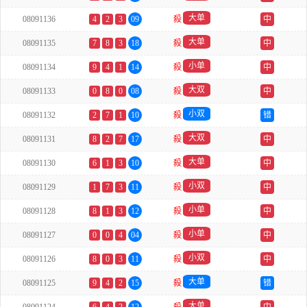
大单
08091136
4
2
3
09
殺
中
大单
08091135
7
8
3
18
殺
中
小单
08091134
9
4
1
14
殺
中
大双
08091133
0
8
0
08
殺
中
小双
08091132
2
7
1
10
殺
错
大双
08091131
8
2
7
17
殺
中
大单
08091130
6
1
3
10
殺
中
小双
08091129
1
7
3
11
殺
中
小单
08091128
8
1
3
12
殺
中
小单
08091127
0
0
4
04
殺
中
小双
08091126
8
0
3
11
殺
中
大单
08091125
9
4
2
15
殺
错
大单