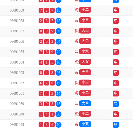
08091060
6
2
1
09
殺
错
小单
08091059
7
2
7
16
殺
中
小单
08091058
2
6
7
15
殺
中
大单
08091057
0
0
9
09
殺
中
大单
08091056
2
0
2
04
殺
中
小双
08091055
7
6
9
22
殺
中
大双
08091054
4
1
5
10
殺
中
大单
08091053
0
4
3
07
殺
中
小单
08091052
6
7
6
19
殺
中
小单
08091051
7
4
3
14
殺
中
大单
08091050
3
9
3
15
殺
错
小单
08091049
1
4
1
06
殺
中
小双
08091048
1
3
6
10
殺
错