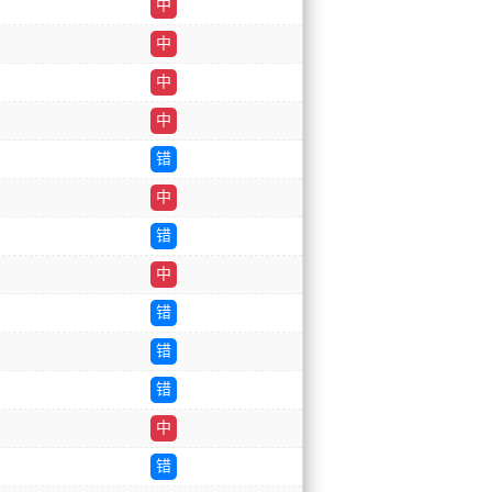
中
中
中
中
错
中
错
中
错
错
错
中
错