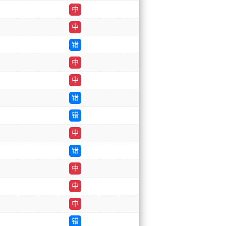
中
中
错
中
中
错
错
中
错
中
中
中
错