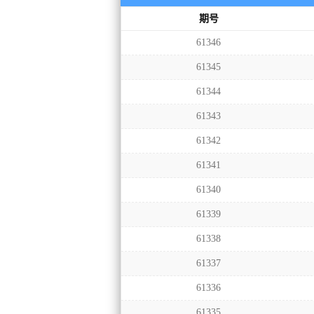
期号
61346
61345
61344
61343
61342
61341
61340
61339
61338
61337
61336
61335