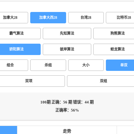
加拿大28
加拿大西28
台湾28
比特币28
霸气算法
先知算法
狗熊算法
骄阳算法
彼岸算法
蛟龙算法
组合
杀组
大小
单双
双项
双组
100期 正确：56 期 错误：44 期
正确率：56%
走势