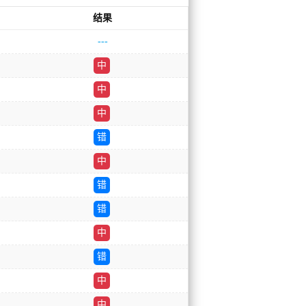
结果
---
中
中
中
错
中
错
错
中
错
中
中