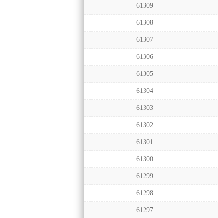
61309
61308
61307
61306
61305
61304
61303
61302
61301
61300
61299
61298
61297