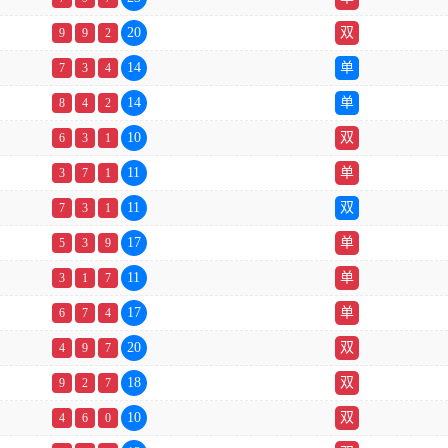
20
双
9
9
2
14
单
7
3
4
14
单
8
4
2
10
双
6
3
1
11
单
3
7
1
11
双
7
3
1
17
单
5
3
9
11
单
3
1
7
17
单
6
7
4
20
双
4
9
7
18
双
9
2
7
10
双
4
6
0