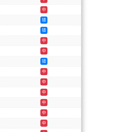
中
错
错
中
中
错
中
中
中
中
中
中