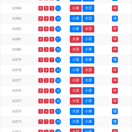
61984
0
8
5
13
小单
大双
中
61983
0
9
1
10
小单
大双
错
61982
6
9
5
20
小单
大双
中
61981
8
3
6
17
大单
小双
中
61980
6
3
7
16
大双
小单
中
61979
3
3
7
13
小双
大单
错
61978
2
8
4
14
小单
大双
中
61977
1
1
8
10
小双
大单
中
61976
9
6
1
16
大双
小单
中
61975
5
7
8
20
大双
小单
中
61974
5
4
6
15
大双
小单
错
61973
7
7
5
19
大双
小单
错