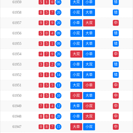
61959
5
1
0
06
大双
小单
错
61958
8
5
7
20
小双
大单
错
61957
9
2
9
20
小单
大双
中
61956
5
0
4
09
小双
大单
错
61955
3
5
1
09
小双
大单
错
61954
4
7
9
20
大双
小单
中
61953
3
3
2
08
小单
大双
错
61952
5
1
8
14
小双
大单
错
61951
1
5
5
11
大双
小单
中
61950
4
5
1
10
小双
大单
中
61949
7
1
4
12
大单
小双
中
61948
8
6
6
20
小单
大双
中
61947
0
8
7
15
大单
小双
中