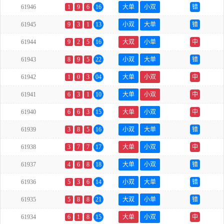
61946
1
9
6
16
大单
小双
错
61945
9
3
1
13
小双
大单
错
61944
9
2
5
16
大双
小单
中
61943
8
9
5
22
小双
大单
错
61942
1
0
3
04
大单
小双
中
61941
6
3
1
10
大单
小双
中
61940
6
6
3
15
大单
小双
中
61939
3
8
5
16
小双
大单
错
61938
3
7
7
17
大单
小双
中
61937
4
6
8
18
大单
小双
错
61936
5
3
6
14
小双
大单
错
61935
5
8
8
21
大双
小单
错
61934
6
1
8
15
大单
小双
中