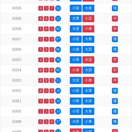
61920
4
5
7
16
小双
大单
错
61919
4
4
4
12
大单
小双
中
61918
1
6
2
09
大双
小单
中
61917
3
1
3
07
小双
大单
错
61916
1
4
1
06
小单
大双
错
61915
4
5
7
16
小单
大双
中
61914
8
1
0
09
小单
大双
中
61913
0
8
3
11
大双
小单
中
61912
8
3
9
20
小双
大单
错
61911
3
7
0
10
小单
大双
错
61910
2
3
9
14
小双
大单
错
61909
5
3
9
17
大双
小单
错