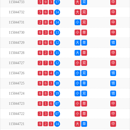
115044733
5
9
3
17
大
双
中
115044732
5
6
3
14
大
双
中
115044731
2
8
4
14
小
双
中
115044730
6
3
4
13
小
单
中
115044729
0
6
6
12
大
单
错
115044728
6
2
3
11
大
单
中
115044727
2
7
3
12
小
双
中
115044726
8
9
4
21
小
双
错
115044725
9
6
3
18
小
单
错
115044724
6
8
5
19
小
双
错
115044723
0
1
6
07
小
单
中
115044722
3
3
1
07
小
单
中
115044721
9
2
3
14
大
单
中