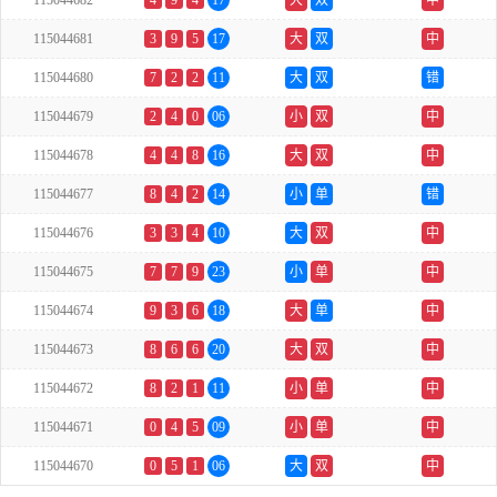
115044682
4
9
4
17
大
双
中
115044681
3
9
5
17
大
双
中
115044680
7
2
2
11
大
双
错
115044679
2
4
0
06
小
双
中
115044678
4
4
8
16
大
双
中
115044677
8
4
2
14
小
单
错
115044676
3
3
4
10
大
双
中
115044675
7
7
9
23
小
单
中
115044674
9
3
6
18
大
单
中
115044673
8
6
6
20
大
双
中
115044672
8
2
1
11
小
单
中
115044671
0
4
5
09
小
单
中
115044670
0
5
1
06
大
双
中