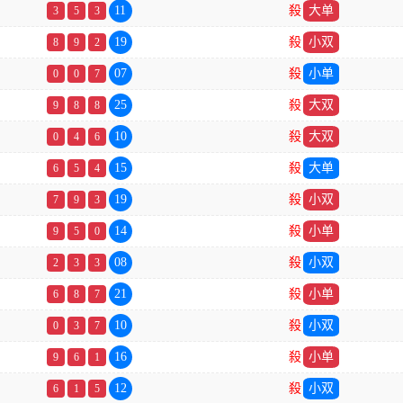
11
殺
大单
3
5
3
19
殺
小双
8
9
2
07
殺
小单
0
0
7
25
殺
大双
9
8
8
10
殺
大双
0
4
6
15
殺
大单
6
5
4
19
殺
小双
7
9
3
14
殺
小单
9
5
0
08
殺
小双
2
3
3
21
殺
小单
6
8
7
10
殺
小双
0
3
7
16
殺
小单
9
6
1
12
殺
小双
6
1
5