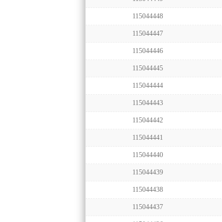
115044448
115044447
115044446
115044445
115044444
115044443
115044442
115044441
115044440
115044439
115044438
115044437