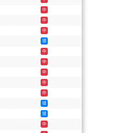
中
中
中
错
中
中
中
中
中
错
错
中