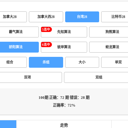
加拿大28
加拿大西28
台湾28
比特币28
霸气算法
先知算法
狗熊算法
骄阳算法
彼岸算法
蛟龙算法
组合
杀组
大小
单双
双项
双组
100期 正确：72 期 错误：28 期
正确率：72%
走势