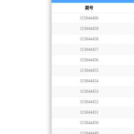
期号
115044460
115044459
115044458
115044457
115044456
115044455
115044454
115044453
115044452
115044451
115044450
115044449