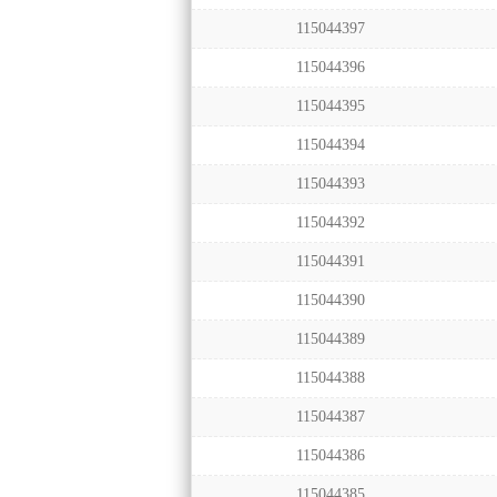
115044397
115044396
115044395
115044394
115044393
115044392
115044391
115044390
115044389
115044388
115044387
115044386
115044385