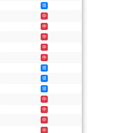
错
中
中
中
中
中
错
错
错
中
中
中
中