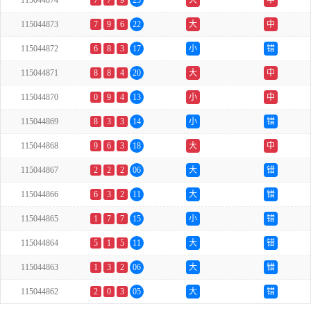
115044874
7
7
9
23
大
中
115044873
7
9
6
22
大
中
115044872
6
8
3
17
小
错
115044871
8
8
4
20
大
中
115044870
0
9
4
13
小
中
115044869
8
3
3
14
小
错
115044868
9
6
3
18
大
中
115044867
2
2
2
06
大
错
115044866
6
3
2
11
大
错
115044865
1
7
7
15
小
错
115044864
5
1
5
11
大
错
115044863
1
3
2
06
大
错
115044862
2
0
3
05
大
错