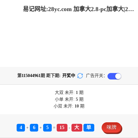
易记网址:28yc.com 加拿大2.8-pc加拿大|28预测开奖|pc加拿大预测开奖_极致火热优质的免费预测
第
115044961
期 距下期:
开奖中
广告开关：
大双
未开:
1
期
小单
未开:
5
期
小双
未开:
10
期
4
6
5
15
大
单
咪牌
+
+
=
-