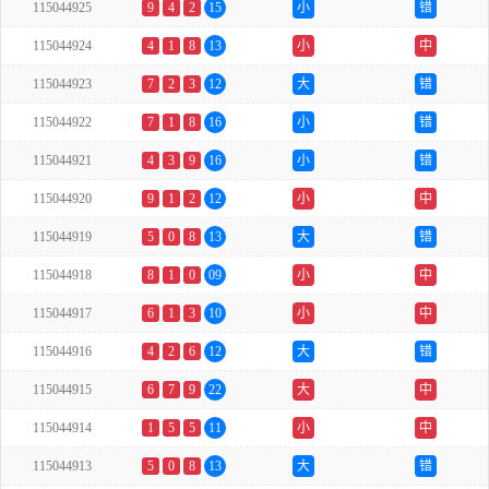
115044925
9
4
2
15
小
错
115044924
4
1
8
13
小
中
115044923
7
2
3
12
大
错
115044922
7
1
8
16
小
错
115044921
4
3
9
16
小
错
115044920
9
1
2
12
小
中
115044919
5
0
8
13
大
错
115044918
8
1
0
09
小
中
115044917
6
1
3
10
小
中
115044916
4
2
6
12
大
错
115044915
6
7
9
22
大
中
115044914
1
5
5
11
小
中
115044913
5
0
8
13
大
错