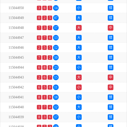
115044950
3
6
5
14
小
错
115044949
0
2
5
07
大
错
115044948
7
3
7
17
大
中
115044947
0
7
6
13
大
错
115044946
2
5
5
12
大
错
115044945
7
1
2
10
大
错
115044944
6
8
9
23
小
错
115044943
2
6
7
15
大
中
115044942
6
5
0
11
小
中
115044941
8
1
9
18
小
错
115044940
1
7
4
12
大
错
115044939
8
3
6
17
小
错