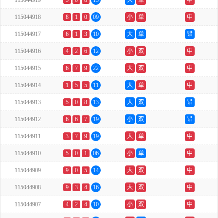
115044919
5
0
8
13
大
单
中
115044918
8
1
0
09
小
单
中
115044917
6
1
3
10
大
单
错
115044916
4
2
6
12
小
双
中
115044915
6
7
9
22
大
双
中
115044914
1
5
5
11
大
单
中
115044913
5
0
8
13
大
双
错
115044912
6
6
7
19
小
双
错
115044911
3
7
9
19
大
单
中
115044910
5
0
1
06
小
单
中
115044909
9
0
5
14
大
双
中
115044908
9
3
4
16
大
双
中
115044907
4
2
4
10
小
双
中