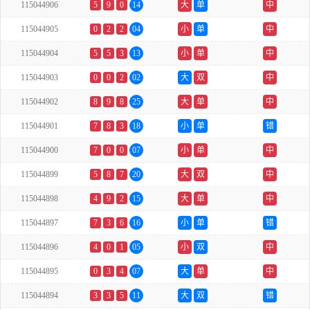
115044906
5
9
0
14
大
单
中
115044905
0
2
2
04
小
单
中
115044904
5
5
3
13
小
单
中
115044903
0
0
2
02
大
双
中
115044902
8
9
8
25
大
单
中
115044901
7
8
3
18
小
单
错
115044900
7
0
0
07
小
单
中
115044899
5
8
7
20
大
双
中
115044898
4
9
2
15
大
单
中
115044897
7
3
6
16
小
单
错
115044896
4
0
1
05
小
双
中
115044895
0
3
4
07
大
单
中
115044894
3
3
5
11
大
双
错