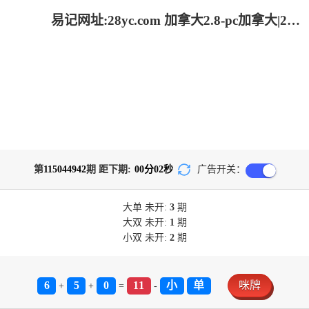
易记网址:28yc.com 加拿大2.8-pc加拿大|28预测开奖|pc加拿大预测开奖_极致火热优质的免费预测
第
115044942
期 距下期:
00
分
01
秒
广告开关：
大单
未开:
3
期
大双
未开:
1
期
小双
未开:
2
期
6
5
0
11
小
单
咪牌
+
+
=
-