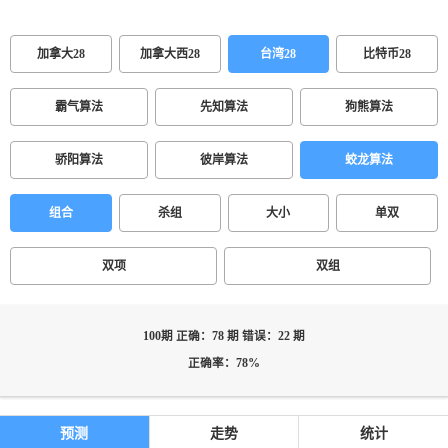
加拿大28
加拿大西28
台湾28
比特币28
霸气算法
先知算法
狗熊算法
骄阳算法
彼岸算法
蛟龙算法
组合
杀组
大小
单双
双项
双组
100期 正确：78 期 错误：22 期
正确率：78%
预测
走势
统计