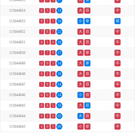
115044855
7
7
3
17
大
双
中
115044854
6
3
5
14
大
双
中
115044853
9
2
5
16
小
单
错
115044852
7
8
7
22
大
双
中
115044851
8
1
9
18
大
双
中
115044850
1
7
9
17
大
单
中
115044849
0
9
5
14
大
单
中
115044848
8
2
8
18
大
双
中
115044847
5
9
0
14
大
双
中
115044846
6
6
2
14
小
双
中
115044845
6
8
5
19
大
双
中
115044844
0
2
0
02
大
双
中
115044843
4
0
5
09
小
单
中