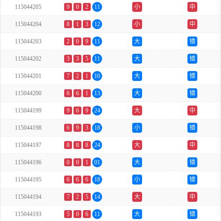
115044205
9
0
2
11
小
中
115044204
8
1
3
12
小
中
115044203
2
0
9
11
大
错
115044202
3
3
5
11
大
错
115044201
7
2
1
10
大
错
115044200
6
6
1
13
大
错
115044199
9
6
9
24
大
中
115044198
6
9
3
18
小
错
115044197
8
8
8
24
大
中
115044196
0
0
1
01
大
错
115044195
6
6
6
18
小
错
115044194
7
2
5
14
大
中
115044193
5
0
6
11
大
错