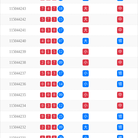
115044243
7
4
7
18
大
中
115044242
5
7
3
15
大
中
115044241
6
3
8
17
大
中
115044240
4
0
3
07
大
错
115044239
6
1
5
12
小
中
115044238
2
0
7
09
小
中
115044237
5
9
3
17
小
错
115044236
0
8
6
14
小
错
115044235
1
0
8
09
小
中
115044234
0
3
9
12
小
中
115044233
9
7
9
25
小
错
115044232
2
3
4
09
大
错