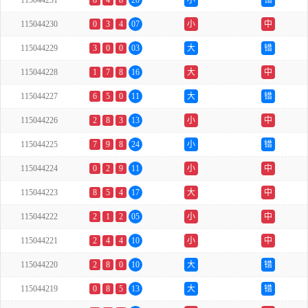
115044231
8
4
8
20
小
错
115044230
0
3
4
07
小
中
115044229
3
0
0
03
大
错
115044228
1
7
8
16
大
中
115044227
6
5
0
11
大
错
115044226
2
8
3
13
小
中
115044225
7
9
8
24
小
错
115044224
0
2
9
11
小
中
115044223
8
5
4
17
大
中
115044222
2
1
2
05
小
中
115044221
2
4
4
10
小
中
115044220
2
8
0
10
大
错
115044219
0
8
5
13
大
错