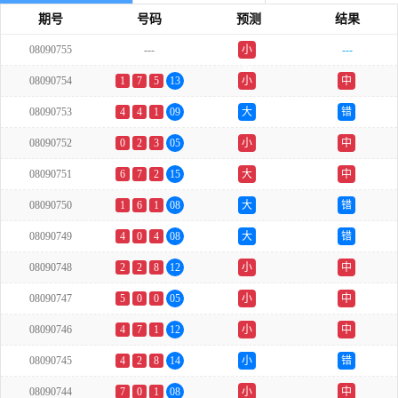
期号
号码
预测
结果
08090755
---
小
---
双
08090754
1
7
5
13
小
中
08090753
4
4
1
09
大
错
08090752
0
2
3
05
小
中
08090751
6
7
2
15
大
中
08090750
1
6
1
08
大
错
08090749
4
0
4
08
大
错
08090748
2
2
8
12
小
中
08090747
5
0
0
05
小
中
08090746
4
7
1
12
小
中
08090745
4
2
8
14
小
错
08090744
7
0
1
08
小
中