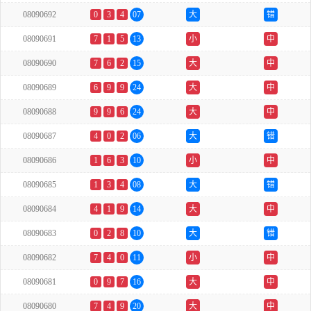
08090692
0
3
4
07
大
错
08090691
7
1
5
13
小
中
08090690
7
6
2
15
大
中
08090689
6
9
9
24
大
中
08090688
9
9
6
24
大
中
08090687
4
0
2
06
大
错
08090686
1
6
3
10
小
中
08090685
1
3
4
08
大
错
08090684
4
1
9
14
大
中
08090683
0
2
8
10
大
错
08090682
7
4
0
11
小
中
08090681
0
9
7
16
大
中
08090680
7
4
9
20
大
中