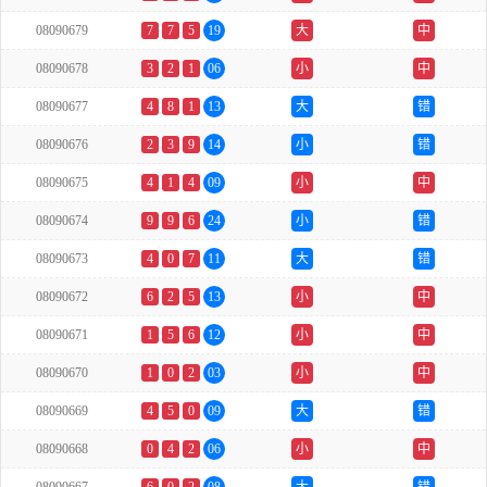
08090679
7
7
5
19
大
中
08090678
3
2
1
06
小
中
08090677
4
8
1
13
大
错
08090676
2
3
9
14
小
错
08090675
4
1
4
09
小
中
08090674
9
9
6
24
小
错
08090673
4
0
7
11
大
错
08090672
6
2
5
13
小
中
08090671
1
5
6
12
小
中
08090670
1
0
2
03
小
中
08090669
4
5
0
09
大
错
08090668
0
4
2
06
小
中