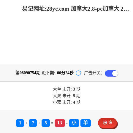
易记网址:28yc.com 加拿大2.8-pc加拿大|28预测开奖|pc加拿大预测开奖_极致火热优质的免费预测
第
08090754
期 距下期:
00
分
24
秒
广告开关：
大单
未开:
3
期
大双
未开:
9
期
小双
未开:
4
期
1
7
5
13
小
单
咪牌
+
+
=
-