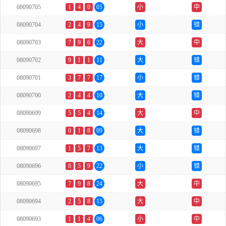
08090705
1
4
0
05
小
中
08090704
2
4
9
15
小
错
08090703
7
9
6
22
大
中
08090702
9
1
1
11
大
错
08090701
3
7
7
17
小
错
08090700
2
4
4
10
大
错
08090699
5
5
4
14
大
中
08090698
0
1
8
09
大
错
08090697
1
5
7
13
大
错
08090696
8
5
9
22
小
错
08090695
7
9
8
24
大
中
08090694
2
5
8
15
大
中
08090693
1
1
4
06
小
中