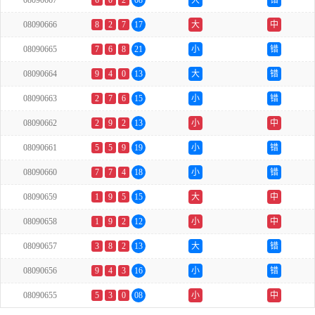
08090667
6
0
2
08
大
错
08090666
8
2
7
17
大
中
08090665
7
6
8
21
小
错
08090664
9
4
0
13
大
错
08090663
2
7
6
15
小
错
08090662
2
9
2
13
小
中
08090661
5
5
9
19
小
错
08090660
7
7
4
18
小
错
08090659
1
9
5
15
大
中
08090658
1
9
2
12
小
中
08090657
3
8
2
13
大
错
08090656
9
4
3
16
小
错
08090655
5
3
0
08
小
中