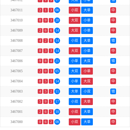
3467012
7
1
9
17
大双
小单
错
3467011
2
1
3
06
小双
大单
中
3467010
8
9
3
20
大双
小单
中
3467009
2
6
6
14
大双
小单
中
3467008
4
2
8
14
小双
大单
错
3467007
8
3
3
14
大双
小单
中
3467006
9
8
4
21
小单
大双
错
3467005
2
0
3
05
大双
小单
中
3467004
8
5
1
14
小单
大双
中
3467003
4
5
2
11
大单
小双
错
3467002
5
9
3
17
小双
大单
中
3467001
2
6
2
10
小双
大单
中
3467000
0
6
2
08
小双
大单
中