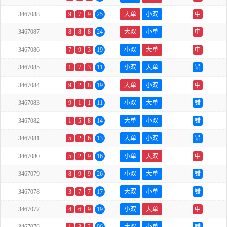
3467088
9
7
9
25
大单
小双
中
3467087
8
8
8
24
大双
小单
中
3467086
7
9
3
19
小双
大单
中
3467085
1
7
3
11
小双
大单
错
3467084
9
2
8
19
大单
小双
中
3467083
9
1
1
11
小双
大单
错
3467082
1
5
8
14
大单
小双
错
3467081
5
2
6
13
大单
小双
错
3467080
5
2
9
16
小单
大双
中
3467079
8
9
9
26
小双
大单
错
3467078
3
7
7
17
大双
小单
错
3467077
4
6
9
19
小双
大单
中