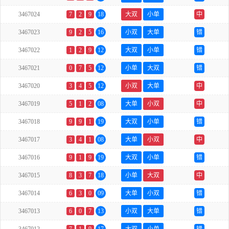
3467024
7
2
9
18
大双
小单
中
3467023
9
2
5
16
小双
大单
错
3467022
1
2
9
12
大双
小单
错
3467021
0
7
5
12
小单
大双
错
3467020
3
4
5
12
小双
大单
中
3467019
5
1
2
08
大单
小双
中
3467018
9
9
1
19
大双
小单
错
3467017
3
4
1
08
大单
小双
中
3467016
9
1
9
19
大双
小单
错
3467015
8
3
7
18
小单
大双
中
3467014
6
3
0
09
大单
小双
错
3467013
6
0
7
13
小双
大单
错