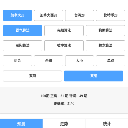
加拿大28
加拿大西28
台湾28
比特币28
霸气算法
先知算法
狗熊算法
骄阳算法
彼岸算法
蛟龙算法
组合
杀组
大小
单双
双项
双组
100期 正确：51 期 错误：49 期
正确率：51%
预测
走势
统计