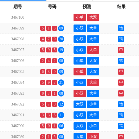
期号
号码
预测
结果
3467100
---
小单
大双
---
3467099
5
1
3
09
小双
大单
错
3467098
4
7
9
20
小双
大单
错
3467097
5
9
5
19
小双
大单
中
3467096
2
4
2
08
小单
大双
错
3467095
6
3
0
09
小单
大双
中
3467094
5
9
7
21
小双
大单
中
3467093
0
7
1
08
小双
大单
中
3467092
5
7
0
12
大双
小单
错
3467091
3
3
5
11
小双
大单
错
3467090
5
0
1
06
大双
小单
错
3467089
2
1
5
08
大单
小双
中