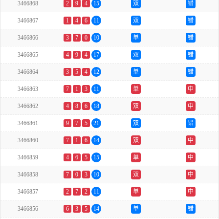
3466868
2
9
4
15
双
错
3466867
1
4
6
11
双
错
3466866
3
7
0
10
单
错
3466865
4
9
4
17
双
错
3466864
3
5
4
12
单
错
3466863
7
1
3
11
单
中
3466862
4
8
6
18
双
中
3466861
9
7
5
21
双
错
3466860
7
1
6
14
双
中
3466859
4
6
5
15
单
中
3466858
7
0
3
10
双
中
3466857
2
7
2
11
单
中
3466856
6
3
5
14
单
错