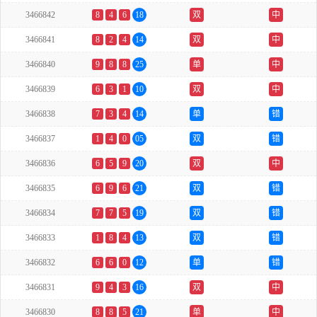
3466842
8
4
6
18
双
中
3466841
8
2
4
14
双
中
3466840
9
8
8
25
单
中
3466839
6
3
1
10
双
中
3466838
7
3
4
14
单
错
3466837
1
4
0
05
双
错
3466836
6
5
9
20
双
中
3466835
6
9
6
21
双
错
3466834
7
7
5
19
双
错
3466833
1
8
4
13
双
错
3466832
6
6
0
12
单
错
3466831
9
4
3
16
双
中
3466830
8
8
5
21
单
中