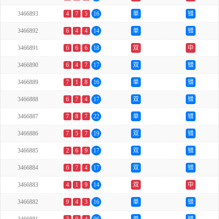
3466893
4
7
5
16
单
错
3466892
6
4
4
14
单
错
3466891
6
6
6
18
双
中
3466890
6
4
7
17
双
错
3466889
7
1
8
16
单
错
3466888
6
7
4
17
双
错
3466887
7
8
7
22
单
错
3466886
7
5
7
19
双
错
3466885
2
6
9
17
双
错
3466884
6
7
4
17
双
错
3466883
4
1
9
14
双
中
3466882
9
4
3
16
单
错