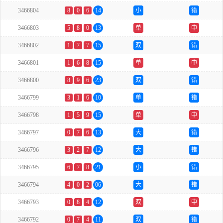
3466804
8
0
6
14
小
错
3466803
5
8
0
13
单
中
3466802
1
7
7
15
双
错
3466801
1
6
8
15
单
中
3466800
8
9
6
23
双
错
3466799
3
1
6
10
单
错
3466798
1
5
9
15
单
中
3466797
0
7
6
13
大
错
3466796
3
2
7
12
大
错
3466795
6
7
8
21
小
错
3466794
4
0
2
06
大
错
3466793
0
8
4
12
双
中
3466792
0
7
4
11
双
错