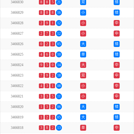
3466830
8
8
5
21
双
错
3466829
8
0
8
16
小
错
3466828
2
9
1
12
小
中
3466827
2
7
3
12
小
中
3466826
0
2
3
05
大
错
3466825
4
6
0
10
单
错
3466824
9
5
0
14
大
中
3466823
7
9
2
18
双
中
3466822
4
3
1
08
小
中
3466821
3
3
5
11
小
中
3466820
1
3
2
06
大
错
3466819
1
2
2
05
大
错
3466818
3
8
2
13
单
中