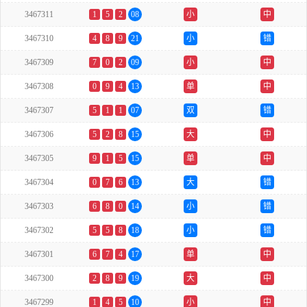
3467311
1
5
2
08
小
中
3467310
4
8
9
21
小
错
3467309
7
0
2
09
小
中
3467308
0
9
4
13
单
中
3467307
5
1
1
07
双
错
3467306
5
2
8
15
大
中
3467305
9
1
5
15
单
中
3467304
0
7
6
13
大
错
3467303
6
8
0
14
小
错
3467302
5
5
8
18
小
错
3467301
6
7
4
17
单
中
3467300
2
8
9
19
大
中
3467299
1
4
5
10
小
中