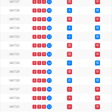
3467337
6
2
4
12
双
中
3467336
4
6
0
10
大
错
3467335
8
0
9
17
单
中
3467334
0
4
0
04
大
错
3467333
0
6
9
15
小
错
3467332
4
5
3
12
双
中
3467331
2
3
9
14
双
中
3467330
9
5
0
14
小
错
3467329
4
1
4
09
单
中
3467328
6
6
1
13
双
错
3467327
0
2
2
04
小
中
3467326
9
5
7
21
大
中
3467325
1
3
8
12
小
中