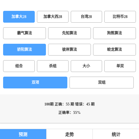
加拿大28
加拿大西28
台湾28
比特币28
霸气算法
先知算法
狗熊算法
骄阳算法
彼岸算法
蛟龙算法
组合
杀组
大小
单双
双项
双组
100期 正确：55 期 错误：45 期
正确率：55%
预测
走势
统计