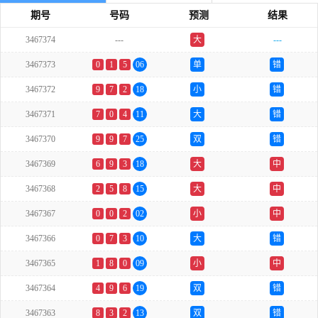
期号
号码
预测
结果
3467374
---
大
---
3467373
0
1
5
06
单
错
3467372
9
7
2
18
小
错
3467371
7
0
4
11
大
错
3467370
9
9
7
25
双
错
3467369
6
9
3
18
大
中
3467368
2
5
8
15
大
中
3467367
0
0
2
02
小
中
3467366
0
7
3
10
大
错
3467365
1
8
0
09
小
中
3467364
4
9
6
19
双
错
3467363
8
3
2
13
双
错