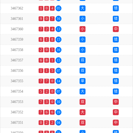
3467362
1
0
4
05
大
错
3467361
9
0
7
16
小
错
3467360
7
2
4
13
小
中
3467359
6
1
8
15
小
错
3467358
2
9
5
16
小
错
3467357
6
8
1
15
双
错
3467356
1
1
5
07
双
错
3467355
7
7
0
14
单
错
3467354
5
2
0
07
大
错
3467353
7
3
0
10
双
中
3467352
7
6
6
19
大
中
3467351
0
2
2
04
双
中