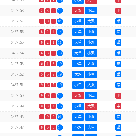
3467159
4
7
4
15
小双
大单
中
3467158
2
3
9
14
大双
小单
中
3467157
1
0
3
04
小单
大双
错
3467156
8
2
4
14
大单
小双
错
3467155
8
2
1
11
大单
小双
错
3467154
6
3
9
18
大单
小双
错
3467153
6
1
3
10
小单
大双
错
3467152
5
5
9
19
大双
小单
错
3467151
9
3
7
19
小单
大双
错
3467150
9
0
5
14
大双
小单
中
3467149
9
3
4
16
小单
大双
中
3467148
1
0
0
01
大单
小双
错
3467147
8
0
6
14
小双
大单
错