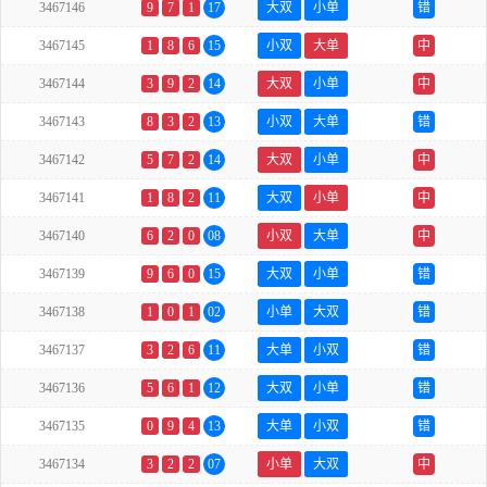
3467146
9
7
1
17
大双
小单
错
3467145
1
8
6
15
小双
大单
中
3467144
3
9
2
14
大双
小单
中
3467143
8
3
2
13
小双
大单
错
3467142
5
7
2
14
大双
小单
中
3467141
1
8
2
11
大双
小单
中
3467140
6
2
0
08
小双
大单
中
3467139
9
6
0
15
大双
小单
错
3467138
1
0
1
02
小单
大双
错
3467137
3
2
6
11
大单
小双
错
3467136
5
6
1
12
大双
小单
错
3467135
0
9
4
13
大单
小双
错
3467134
3
2
2
07
小单
大双
中