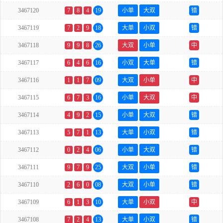
3467120
7
8
4
19
小单
大双
错
3467119
7
2
9
18
大单
小双
错
3467118
9
9
8
26
大双
小单
中
3467117
6
4
6
16
小双
大单
错
3467116
1
1
7
09
大双
小单
中
3467115
6
7
3
16
小单
大双
中
3467114
4
9
2
15
小单
大双
错
3467113
5
7
1
13
大单
小双
错
3467112
0
2
4
06
小单
大双
错
3467111
9
7
9
25
大双
小单
错
3467110
2
6
0
08
大双
小单
错
3467109
6
1
3
10
大单
小双
中
3467108
7
2
4
13
大单
小双
错